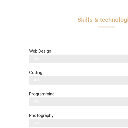
Skills & technolog
Web Design
90%
Coding
40%
Programming
70%
Photography
25%