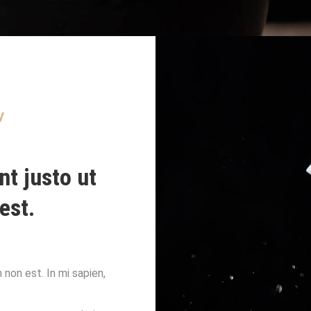
y
nt justo ut
est.
non est. In mi sapien,