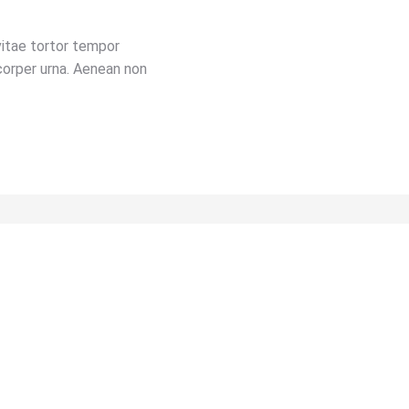
vitae tortor tempor
mcorper urna. Aenean non
More projects
Pellentesque dapibus
Web design
Pellentesque purus et sem nibh mattis
nunc donec vel varius egestas.