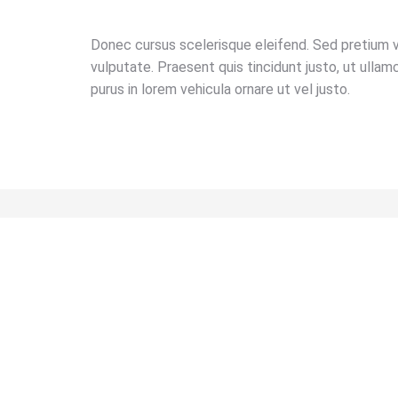
Donec cursus scelerisque eleifend. Sed pretium 
vulputate. Praesent quis tincidunt justo, ut ulla
purus in lorem vehicula ornare ut vel justo.
Nulla amet quadro
Item design
,
Logo design
Lorem ipsum amet – nullam arcu
tempus.